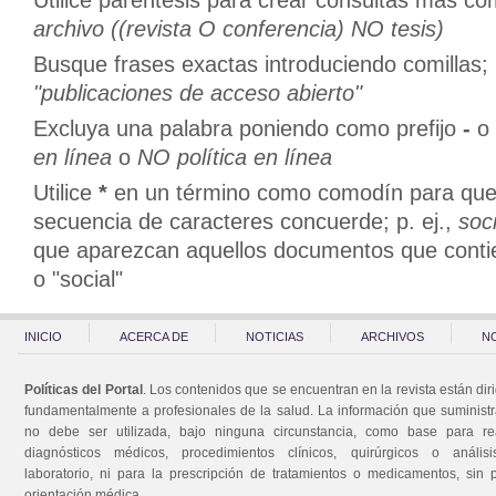
Utilice paréntesis para crear consultas más com
archivo ((revista O conferencia) NO tesis)
Busque frases exactas introduciendo comillas; 
"publicaciones de acceso abierto"
Excluya una palabra poniendo como prefijo
-
o
en línea
o
NO política en línea
Utilice
*
en un término como comodín para que 
secuencia de caracteres concuerde; p. ej.,
soc
que aparezcan aquellos documentos que contie
o "social"
INICIO
ACERCA DE
NOTICIAS
ARCHIVOS
N
Políticas del Portal
. Los contenidos que se encuentran en la revista están dir
fundamentalmente a profesionales de la salud. La información que suminist
no debe ser utilizada, bajo ninguna circunstancia, como base para rea
diagnósticos médicos, procedimientos clínicos, quirúrgicos o anális
laboratorio, ni para la prescripción de tratamientos o medicamentos, sin 
orientación médica.